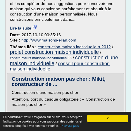
et les compléter de nos suggestions pour concevoir une
maison qui vous convienne parfaitement et aboutir à la
construction d'une maison personnalisée. Nous
construisons principalement dans...
Lire la suite
Date:
2017-10-10 00:35:16
Site :
http://www.maisons-elian.com
Thèmes liés :
construction maison individuelle rt 2012
/
projet construction maison individuelle
/
construction d une
/
constructeurs maisons individuelles 35
maison individuelle
conseil pour construction
/
maison individuelle
Construction maison pas cher : Mikit,
constructeur de ...
Construction d'une maison pas cher
Attention, port du casque obligatoire : « Construction de
maison pas cher »
En poursuivant votre navigation sur ce site, vous acceptez
Pour celui qui souhaite acquérir une maison pas cher,
X
l'utilisation de cookies pour vous proposer des contenus et
deux choix sont possibles pour la construction :
services adaptés à vos centres d'intérêts.
En savoir plus