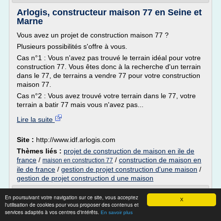
Arlogis, constructeur maison 77 en Seine et
Marne
Vous avez un projet de construction maison 77 ?
Plusieurs possibilités s'offre à vous.
Cas n°1 : Vous n'avez pas trouvé le terrain idéal pour votre
construction 77. Vous êtes donc à la recherche d'un terrain
dans le 77, de terrains a vendre 77 pour votre construction
maison 77.
Cas n°2 : Vous avez trouvé votre terrain dans le 77, votre
terrain a batir 77 mais vous n'avez pas...
Lire la suite
Site :
http://www.idf.arlogis.com
Thèmes liés :
projet de construction de maison en ile de
france
/
/
construction de maison en
maison en construction 77
ile de france
/
gestion de projet construction d'une maison
/
gestion de projet construction d une maison
Prix moyen de la construction d'une
En poursuivant votre navigation sur ce site, vous acceptez
X
maison neuve de 100m2
l'utilisation de cookies pour vous proposer des contenus et
services adaptés à vos centres d'intérêts.
En savoir plus
Professionnels bâtiment