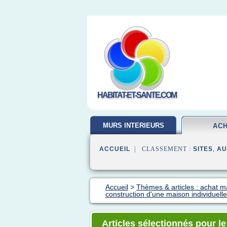
HABITAT-ET-SANTE.COM
MURS INTERIEURS
AC
ACCUEIL
| CLASSEMENT :
SITES
,
AU
Accueil
>
Thèmes & articles : achat m
construction d'une maison individuelle
Articles sélectionnés pour le