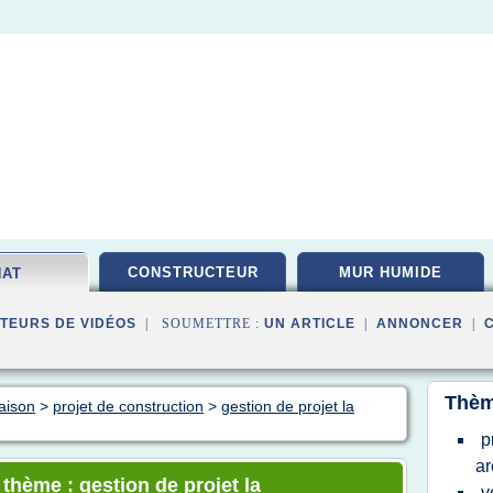
CONSTRUCTEUR
MUR HUMIDE
HAT
TEURS DE VIDÉOS
| SOUMETTRE :
UN ARTICLE
|
ANNONCER
|
Thèm
aison
>
projet de construction
>
gestion de projet la
p
ar
 thème : gestion de projet la
v