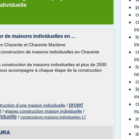
dividuelle
p
c
c
in
de maisons individuelles en ...
l
in
 en Charente et Charente Maritime
la construction de maisons individuelles en Charente
c
in
 construction de maisons individuelles et plus de 2500
l
 vous accompagne à chaque étape de la construction
n
c
f
in
c
projet
truction d'une maison individuelle
/
e
/
etapes construction maison individuelle
/
ma
iduelle
/
constructeurs maisons individuelles 17
m
ma
URA
a