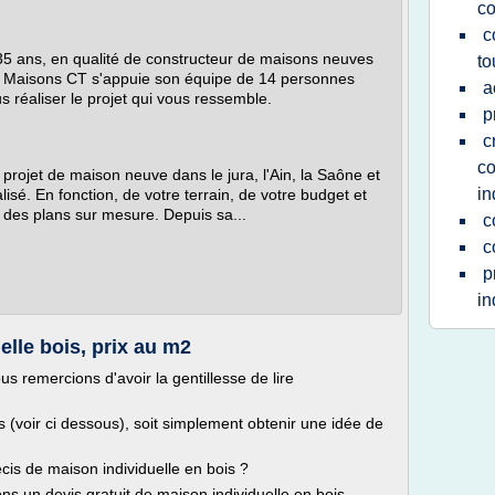
co
c
35 ans, en qualité de constructeur de maisons neuves
to
s. Maisons CT s'appuie son équipe de 14 personnes
a
 réaliser le projet qui vous ressemble.
p
c
co
projet de maison neuve dans le jura, l'Ain, la Saône et
in
lisé. En fonction, de votre terrain, de votre budget et
 des plans sur mesure. Depuis sa...
c
c
p
in
elle bois, prix au m2
 remercions d'avoir la gentillesse de lire
s (voir ci dessous), soit simplement obtenir une idée de
cis de maison individuelle en bois ?
s un devis gratuit de maison individuelle en bois.