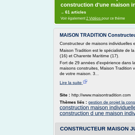
construction d'une maison in
61 articles
→
Voir également
2 Vidéos
pour ce thème
MAISON TRADITION Constructeur 
Constructeur de maisons individuelles
Maison Tradition est le spécialiste de 
(16) et Charente Maritime (17).
Fort de 29 années d'expérience dans la
maisons construites, Maison Tradition
de votre maison. 3...
Lire la suite
Site :
http://www.maisontradition.com
Thèmes liés :
gestion de projet la cons
construction maison individuell
construction d une maison indiv
CONSTRUCTEUR MAISON J