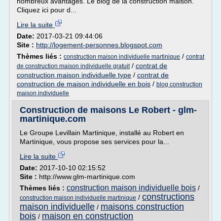
nombreux avantages. Le blog de la construction maison.
Cliquez ici pour d...
Lire la suite
Date:
2017-03-21 09:44:06
Site :
http://logement-personnes.blogspot.com
Thèmes liés :
/
construction maison individuelle martinique
contrat
/
contrat de
de construction maison individuelle gratuit
construction maison individuelle type
/
contrat de
construction de maison individuelle en bois
/
blog construction
maison individuelle
Construction de maisons Le Robert - glm-
martinique.com
Le Groupe Levillain Martinique, installé au Robert en
Martinique, vous propose ses services pour la...
Lire la suite
Date:
2017-10-10 02:15:52
Site :
http://www.glm-martinique.com
construction maison individuelle bois
Thèmes liés :
/
constructions
/
construction maison individuelle martinique
maison individuelle
maisons construction
/
bois
maison en construction
/