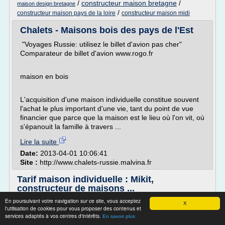
/
constructeur maison bretagne
/
maison design bretagne
/
constructeur maison pays de la loire
constructeur maison midi
Chalets - Maisons bois des pays de l'Est
"Voyages Russie: utilisez le billet d'avion pas cher"
Comparateur de billet d'avion www.rogo.fr
maison en bois
L'acquisition d'une maison individuelle constitue souvent
l'achat le plus important d'une vie, tant du point de vue
financier que parce que la maison est le lieu où l'on vit, où
s'épanouit la famille à travers ...
Lire la suite
Date:
2013-04-01 10:06:41
Site :
http://www.chalets-russie.malvina.fr
Tarif maison individuelle : Mikit,
constructeur de maisons ...
En poursuivant votre navigation sur ce site, vous acceptez
Bases tarifaires maison individuelle
X
l'utilisation de cookies pour vous proposer des contenus et
services adaptés à vos centres d'intérêts.
En savoir plus