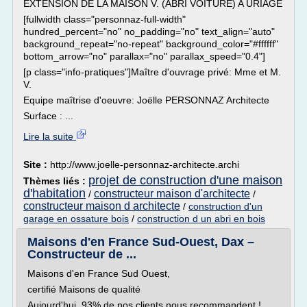
EXTENSION DE LA MAISON V. (ABRI VOITURE) A URIAGE
[fullwidth class="personnaz-full-width"
hundred_percent="no" no_padding="no" text_align="auto"
background_repeat="no-repeat" background_color="#ffffff"
bottom_arrow="no" parallax="no" parallax_speed="0.4"]
[p class="info-pratiques"]Maître d'ouvrage privé: Mme et M.
V.
Equipe maîtrise d'oeuvre: Joëlle PERSONNAZ Architecte
Surface : ...
Lire la suite
Site :
http://www.joelle-personnaz-architecte.archi
projet de construction d'une maison
Thèmes liés :
d'habitation
constructeur maison d'architecte
/
/
constructeur maison d architecte
/
construction d'un
garage en ossature bois
/
construction d un abri en bois
Maisons d'en France Sud-Ouest, Dax –
Constructeur de ...
Maisons d'en France Sud Ouest,
certifié Maisons de qualité
Aujourd'hui, 93% de nos clients nous recommandent !