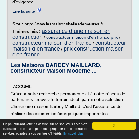
d'exigence...
Lire la suite
Site :
http://www.lesmaisonsbellesdemeures.fr
assurance d une maison en
Thèmes liés :
construction
/
constructeur maison d'en france prix
/
constructeur maison d'en france
constructeur
/
maison d en france
prix construction maison
/
d'en france
Les Maisons BARBEY MAILLARD,
constructeur Maison Moderne ...
ACCUEIL
Grâce à notre recherche permanente et à notre réseau de
partenaires, trouvez le terrain idéal parmi notre sélection.
Choisir une maison Barbey Maillard, c'est l'assurance de :
réaliser des économies énergétiques importantes
choisir un bâti de qualité
En poursuivant votre navigation sur ce site, vous acceptez
X
être respectueux de l'environnement
l'utilisation de cookies pour vous proposer des contenus et
services adaptés à vos centres d'intérêts.
En savoir plus
Constructeur de maisons individuelles en Ile-de-France et