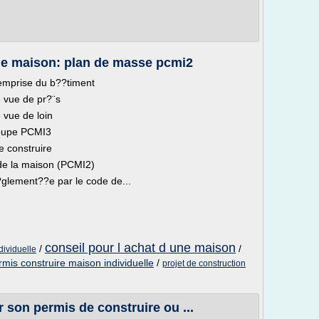
ne maison: plan de masse pcmi2
'emprise du b??timent
e vue de pr?¨s
 vue de loin
coupe PCMI3
e construire
de la maison (PCMI2)
glement??e par le code de...
conseil pour l achat d une maison
/
/
ividuelle
mis construire maison individuelle
/
projet de construction
 son permis de construire ou ...