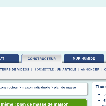
AT
MUR HUMIDE
CONSTRUCTEUR
TEURS DE VIDÉOS
| SOUMETTRE :
UN ARTICLE
|
ANNONCER
|
Thèm
constructeur
>
maison individuelle
>
plan de masse
p
e
e thème : plan de masse de maison
m