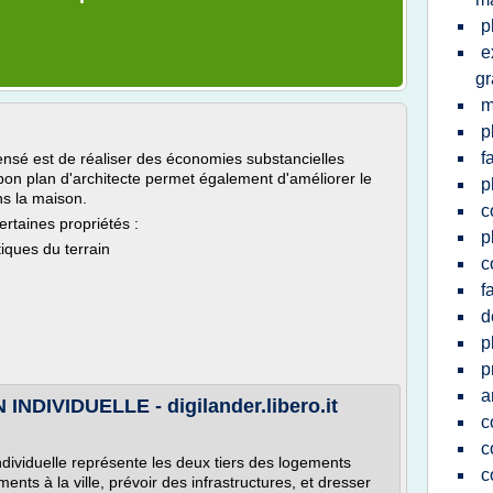
p
e
gr
m
p
f
nsé est de réaliser des économies substancielles
bon plan d'architecte permet également d'améliorer le
p
ns la maison.
c
ertaines propriétés :
p
iques du terrain
c
f
d
p
p
a
DIVIDUELLE - digilander.libero.it
c
c
ndividuelle représente les deux tiers des logements
c
ments à la ville, prévoir des infrastructures, et dresser