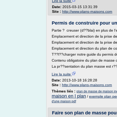
Lire la suite
Date:
2015-03-15 13:31:39
Site :
http://www.plans-maisons.com
Permis de construire pour u
Partie ? creuser (d??blai) en plus de l
Emplacement et direction de la prise d
Emplacement et direction de la prise de
Emplacement et direction du plan de 
T??l??charger notre guide du permis d
Contenu obligatoire du plan de masse 
La pr??sentation du plan masse est r??
Lire la suite
Date:
2013-10-18 16:28:28
Site :
http://www.plans-maisons.com
Thèmes liés :
plan de masse de maison ind
maison en l plan
/
exemple plan per
d'une maison pdf
Faire son plan de masse pour