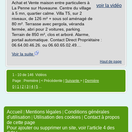
Achat et Vente maison entre particuliers à
voir la vidéo
La Penne sur Huveaune. Centre du village
à 5 mn, quartier calme. Villa T5, sur 2
niveaux, de 126 m² + sous sol aménagé de
80 m². Terrasse avec pergola, véranda
fermée, abri pour 2 voitures, parking.
Terrain de 850 m², clos et arboré. Alarme,
portail automatique. Contact Direct Propriétaire :
06.64.00.46.26. ou 06.60.65.02.49....
Voir la suite
Haut de page
1 - 10 de 146 Vidéos
Page : Première | < Précédente |
Suivante
> |
Dernière
0
|
1
|
2
|
3
|
4
|
5
...
Accueil
|
Mentions légales
|
Conditions générales
d'utilisation
|
Utilisation des cookies
|
Contact à propos
de cette page
Pour ajouter ou supprimer un site, voir l'article 4 des