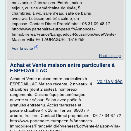
mezzanine. 2 terrasses. Entrée, salon
séjour, cuisine américaine équipée, 5
chambres, 1 wc, salle d'eau, salle de bains
avec wc. Lotissement très calme, en
impasse. Contact Direct Propriétaire : 06.31.09.48.17.
http://www.partenaire-europeen.fr/Annonces-
Immobilieres/France/Languedoc-Roussillon/Aude/Vente-
Maison-Villa-F6-LAURAGUEL-1516258
Voir la suite
Haut de page
Achat et Vente maison entre particuliers à
ESPEDAILLAC
Achat et Vente maison entre particuliers à
voir la vidéo
ESPEDAILLAC Maison récente, 2 niveaux. 4
chambres (dont 2 suites), nombreux
rangements. Cuisine équipée aménagée
ouverte sur séjour. Salon avec poêle à
granulés entretenu. Accès terrasses et
piscine chauffée 4 x 10 m. Terrain 8500 m²
arboré, fruitiers. Contact Direct propriétaire : 06.77.34.67.72
http://www.partenaire-europeen.fr/Annonces-
Immobilieres/France/Midi-Pyrenees/Lot/Vente-Maison-Villa-