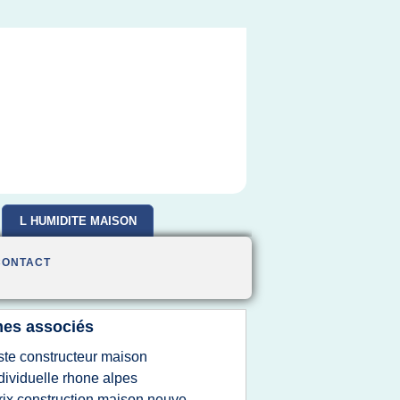
L HUMIDITE MAISON
CONTACT
es associés
iste constructeur maison
dividuelle rhone alpes
rix construction maison neuve