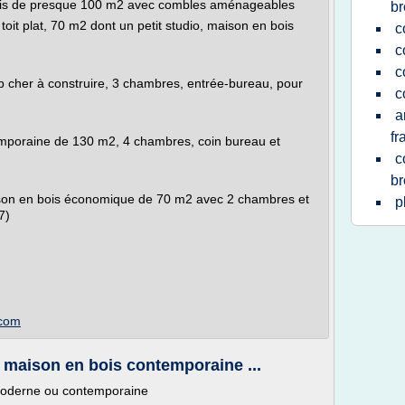
bois de presque 100 m2 avec combles aménageables
br
oit plat, 70 m2 dont un petit studio, maison en bois
c
c
c
op cher à construire, 3 chambres, entrée-bureau, pour
c
a
fr
mporaine de 130 m2, 4 chambres, coin bureau et
c
br
aison en bois économique de 70 m2 avec 2 chambres et
p
7)
.com
 maison en bois contemporaine ...
 moderne ou contemporaine