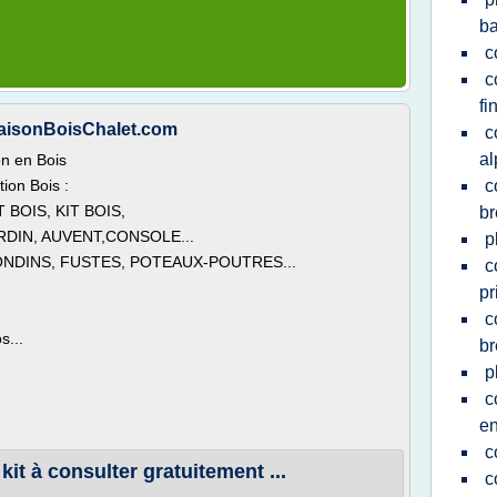
ba
c
c
fi
MaisonBoisChalet.com
c
al
on en Bois
Bois :
c
, KIT BOIS,
br
DIN, AUVENT,CONSOLE...
p
NDINS, FUSTES, POTEAUX-POUTRES...
c
pr
c
s...
br
p
c
en
c
it à consulter gratuitement ...
c