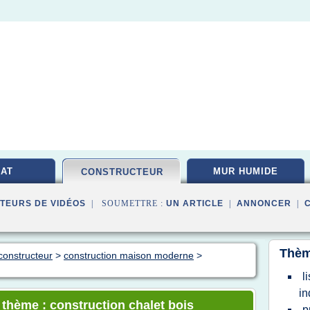
AT
MUR HUMIDE
CONSTRUCTEUR
TEURS DE VIDÉOS
| SOUMETTRE :
UN ARTICLE
|
ANNONCER
|
Thèm
constructeur
>
construction maison moderne
>
l
in
 thème : construction chalet bois
p