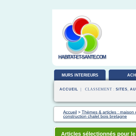
HABITAT-ET-SANTE.COM
MURS INTERIEURS
ACH
ACCUEIL
| CLASSEMENT :
SITES
,
AU
Accueil
>
Thèmes & articles : maison 
construction chalet bois bretagne
Articles sélectionnés pour le