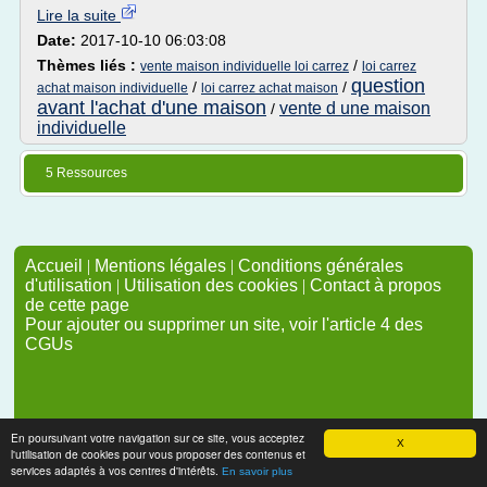
Lire la suite
Date:
2017-10-10 06:03:08
Thèmes liés :
/
vente maison individuelle loi carrez
loi carrez
question
/
/
achat maison individuelle
loi carrez achat maison
avant l'achat d'une maison
vente d une maison
/
individuelle
5 Ressources
Accueil
|
Mentions légales
|
Conditions générales
d'utilisation
|
Utilisation des cookies
|
Contact à propos
de cette page
Pour ajouter ou supprimer un site, voir l'article 4 des
CGUs
En poursuivant votre navigation sur ce site, vous acceptez
X
l'utilisation de cookies pour vous proposer des contenus et
services adaptés à vos centres d'intérêts.
En savoir plus