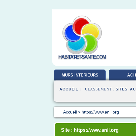
HABITAT-ET-SANTE.COM
MURS INTERIEURS
ACH
ACCUEIL
| CLASSEMENT :
SITES
,
AU
Accueil
>
https://www.anil.org
Site : https://www.anil.org